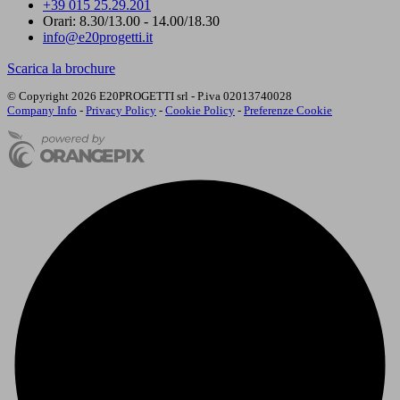
+39 015 25.29.201
Orari: 8.30/13.00 - 14.00/18.30
info@e20progetti.it
Scarica la brochure
© Copyright 2026 E20PROGETTI srl - P.iva 02013740028
Company Info
-
Privacy Policy
-
Cookie Policy
-
Preferenze Cookie