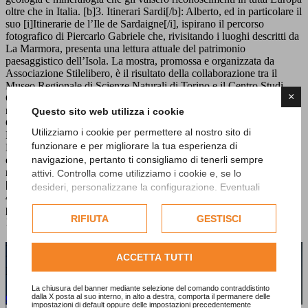
oltre che in Italia. [b]3. Itinerari Sardi[/b]: Alberto, ed in particolare il
suo [i]Itinerarie de l’Ile de Sardaigne[/i], ispirano il percorso
fotografico di Piercarlo Gabriele che, rivisitando i luoghi descritti da
La Marmora, presenta una lettura attuale del patrimonio
paesaggistico dell’Isola. La mostra, promossa e organizzata da
Associazione Stilelibero, è il risultato della collaborazione tra il
Museo Regionale di Scienze Naturali di Torino e il Centro Studi
×
Generazione e Luoghi Archivi Alberti La Marmora. È stata
realizzata con il patrocinio di Regione Piemonte, Regione Sardegna,
Questo sito web utilizza i cookie
Comune di Cagliari, Provincia e Città di Biella e Associazione
Utilizziamo i cookie per permettere al nostro sito di
Nazionale Bersaglieri, e grazie al sostegno di Biverbanca - Gruppo
funzionare e per migliorare la tua esperienza di
Monte Paschi. Il progetto e la realizzazione dell'allestimento
navigazione, pertanto ti consigliamo di tenerli sempre
espositivo e della comunicazione sono a cura di E20Progetti. Per
maggiori informazioni sui contenuti: www.lamarmora.net
attivi. Controlla come utilizziamo i cookie e, se lo
[b]INFO[/b] Museo Regionale di Scienze Naturali, tel. +39 011
desideri, personalizzane la configurazione. Eventuali
4326354 Biglietto: € 5.00 intero; € 2.50 ridotto; gratuito per i
cookie di profilazione o commerciali verranno utilizzati
partecipanti all’Adunata Orari mostra: tutti i giorni dalle 10.00 alle
esclusivamente previa acquisizione del consenso
RIFIUTA
GESTISCI
19.00, chiuso il martedì
dell'utente.
Hai bisogno di maggiori informazioni sui
Consulta l'informativa cookie completa.
ACCETTA TUTTI
nostri prodotti o servizi?
La chiusura del banner mediante selezione del comando contraddistinto
dalla X posta al suo interno, in alto a destra, comporta il permanere delle
Contattaci subito!
impostazioni di default oppure delle impostazioni precedentemente