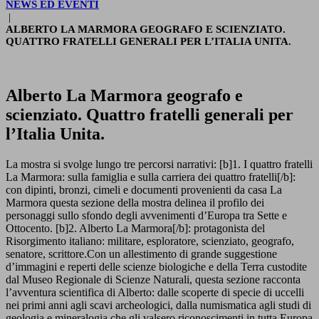
NEWS ED EVENTI
|
ALBERTO LA MARMORA GEOGRAFO E SCIENZIATO.
QUATTRO FRATELLI GENERALI PER L’ITALIA UNITA.
Alberto La Marmora geografo e
scienziato. Quattro fratelli generali per
l’Italia Unita.
La mostra si svolge lungo tre percorsi narrativi: [b]1. I quattro fratelli
La Marmora: sulla famiglia e sulla carriera dei quattro fratelli[/b]:
con dipinti, bronzi, cimeli e documenti provenienti da casa La
Marmora questa sezione della mostra delinea il profilo dei
personaggi sullo sfondo degli avvenimenti d’Europa tra Sette e
Ottocento. [b]2. Alberto La Marmora[/b]: protagonista del
Risorgimento italiano: militare, esploratore, scienziato, geografo,
senatore, scrittore.Con un allestimento di grande suggestione
d’immagini e reperti delle scienze biologiche e della Terra custodite
dal Museo Regionale di Scienze Naturali, questa sezione racconta
l’avventura scientifica di Alberto: dalle scoperte di specie di uccelli
nei primi anni agli scavi archeologici, dalla numismatica agli studi di
geologia e mineralogia che gli valsero riconoscimenti in tutta Europa