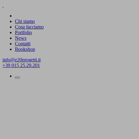
Chi siamo
Cosa facciamo
Portfolio
News
Contatti
Bookshop
info@e20progetti.it
+39 015 25.29.201