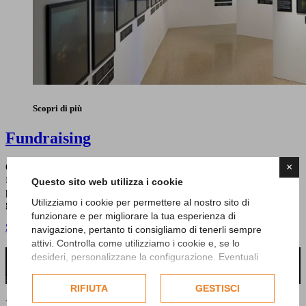
Scopri di più
Fundraising
×
Questo servizio non si individua semplicemente nella ricerca di
fondi e sponsorizzazioni ma opera con l'obbiettivo di sviluppare
Questo sito web utilizza i cookie
piani di marketing ad hoc per ottimizzare la visibilità dei partner e
Utilizziamo i cookie per permettere al nostro sito di
garantire la fattibilità dei progetti.
funzionare e per migliorare la tua esperienza di
Scopri tutti i servizi
navigazione, pertanto ti consigliamo di tenerli sempre
attivi. Controlla come utilizziamo i cookie e, se lo
Rimani aggiornato sugli ultimi eventi,
desideri, personalizzane la configurazione. Eventuali
cookie di profilazione o commerciali verranno utilizzati
seguici sui social!
esclusivamente previa acquisizione del consenso
RIFIUTA
GESTISCI
dell'utente.