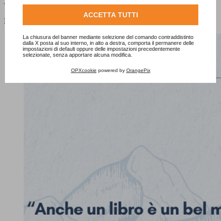
Le ultime news
Consulta l'informativa cookie completa.
ACCETTA TUTTI
Le ultime novità e le ultime pubblicazioni di E20progetti.
La chiusura del banner mediante selezione del comando contraddistinto
dalla X posta al suo interno, in alto a destra, comporta il permanere delle
impostazioni di default oppure delle impostazioni precedentemente
selezionate, senza apportare alcuna modifica.
OPXcookie
powered by
OrangePix