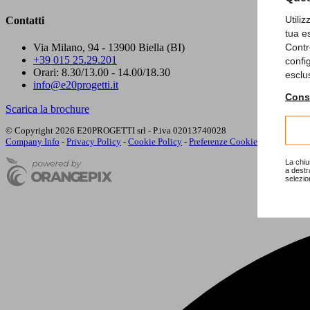
Utili
Contatti
tua e
Contr
Via Milano, 94 - 13900 Biella (BI)
+39 015 25.29.201
confi
Orari: 8.30/13.00 - 14.00/18.30
esclu
info@e20progetti.it
Consu
Scarica la brochure
© Copyright 2026 E20PROGETTI srl - P.iva 02013740028
Company Info
-
Privacy Policy
-
Cookie Policy
-
Preferenze Cookie
La chiu
a destr
selezio