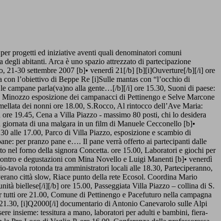
er progetti ed iniziative aventi quali denominatori comuni
ta degli abitanti. Arca è uno spazio attrezzato di partecipazione
, 21-30 settembre 2007 [b]• venerdì 21[/b] [b][i]Ouverture[/b][/i] ore
a con l’obiettivo di Beppe Re [i]Sulle mantas con “l’occhio di
le campane parla(va)no alla gente…[/b][/i] ore 15.30, Suoni di paese:
lla Minozzo esposizione dei campanacci di Pettinengo e Selve Marcone
rmellata dei nonni ore 18.00, S.Rocco, Al rintocco dell’Ave Maria:
 ore 19.45, Cena a Villa Piazzo - massimo 80 posti, chi lo desidera
la giornata di una malgara in un film di Manuele Cecconello [b]•
10.30 alle 17.00, Parco di Villa Piazzo, esposizione e scambio di
pane: per pranzo pane e…. Il pane verrà offerto ai partecipanti dalle
tto nel forno della signora Concetta. ore 15.00, Laboratori e giochi per
 Incontro e degustazioni con Mina Novello e Luigi Manenti [b]• venerdì
io-tavola rotonda tra amministratori locali alle 18.30, Parteciperanno,
erano città slow, Riace punto della rete Ecosol. Coordina Mario
ità biellese[/i][/b] ore 15.00, Passeggiata Villa Piazzo – collina di S.
er tutti ore 21.00, Comune di Pettinengo e Pacefuturo nella campagna
ore 21.30, [i]Q2000[/i] documentario di Antonio Canevarolo sulle Alpi
sere insieme: tessitura a mano, laboratori per adulti e bambini, fiera-