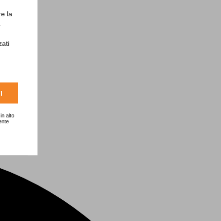
re la
.
zati
I
in alto
ente