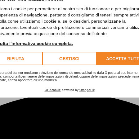
zziamo i cookie per permettere al nostro sito di funzionare e per migliora
sperienza di navigazione, pertanto ti consigliamo di tenerli sempre attivi
olla come utilizziamo i cookie e, se lo desideri, personalizzane la
gurazione. Eventuali cookie di profilazione o commerciali verranno utiliz
sivamente previa acquisizione del consenso dell'utente.
lta l'informativa cookie completa.
RIFIUTA
GESTISCI
ACCETTA TUTT
sura del banner mediante selezione del comando contraddistinto dalla X posta al suo interno, 
a, comporta il permanere delle impostazioni di default oppure delle impostazioni precedentem
nate, senza apportare alcuna modifica.
OPXcookie
powered by
OrangePix