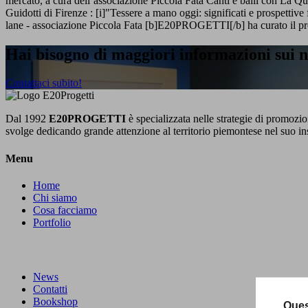
mercato, a cura dell’associazione Piccola Fata Canti e balli con La Qu
Guidotti di Firenze : [i]"Tessere a mano oggi: significati e prospetti
lane - associazione Piccola Fata [b]E20PROGETTI[/b] ha curato il prog
Hai bisogno di maggiori informazioni sui no
Contattaci subito!
Dal 1992
E20PROGETTI
è specializzata nelle strategie di promozion
svolge dedicando grande attenzione al territorio piemontese nel suo in
Menu
Home
Chi siamo
Cosa facciamo
Portfolio
News
Contatti
Bookshop
Ques