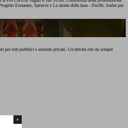
n la Pro Loco di Vaglio P. ore 16.00, Conferenza della professoressa
 – Progetto Ermanno, Spencer e La strada della lana - DocBi, Andar per
ibri per enti pubblici e aziende private. Un'attività che da sempre
×