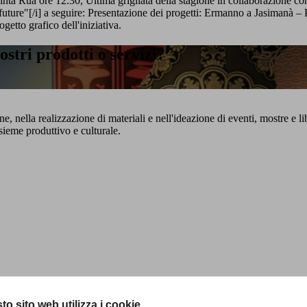
inta Rua ore 12.30, Ultima grigliata della stagione in collaborazione co
ve future"[/i] a seguire: Presentazione dei progetti: Ermanno a Jasimanà
etto grafico dell'iniziativa.
stri prodotti o servizi?
e, nella realizzazione di materiali e nell'ideazione di eventi, mostre e l
sieme produttivo e culturale.
to sito web utilizza i cookie