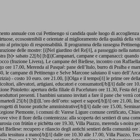
nto annuale con cui Pettinengo si candida quale luogo di accoglienza p
irtuose, ecosostenibili e orientate al miglioramento della qualità della vi
o al principio di responsabilità. Il programma della rassegna Pettinengo
zione delle mostre: [i]Nel giardino del Re[/i], a passeggio nella natur
ostra [b]• sabato 22[/b] [b][i]Campanari, campane e campanacci: quando 
 Rocco (frazione Livera), Le campane del Biellese, incontro con Raffae
engo ore 17.00, Merenda al Pasqué: pane dell’Italo, burro di Pralba e ma
30, le campane di Pettinengo e Selve Marcone salutano il varo dell’Arca
ia) - costo 10 euro. ore 21.00, [i]Olga e il tempo[/i] le prime ore del
coltori, allevatori, artigiani, educatori e consumatori[/b][/i] dalle ore 
ne Pistoletto: apertura della filiale di Pacefuturo ore 11.30, Festa del 
roduttori presenti. I bambini saranno invitati a fare il pane che verrà co
martedì 25[/b] [b][i]L’oro dell’orto: saperi e sapori[/b][/i] ore 21.00,
rogetti di buone pratiche amministrative[/b][/i] dalle ore 15.00, Seminar
Regione Piemonte, i comuni di: Varese Ligure comune certificato, Chiav
e vive il fiore della contentezza: alla scoperta dei sentieri di una comun
rosia con frütùn e pichëtta ore 19.30, Villa Piazzo, merenda s-noira p
del Biellese: recupero e rilancio degli antichi sentieri della comunità 
lla tessitura a mano[/b][/i] dalle ore 10.30 alle 17.00, Villa Piazzo, Tes