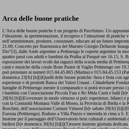
Arca delle buone pratiche
L’Arca delle buone pratiche è un progetto di Pacefuturo. Un appuntame
l’ideazione, la sperimentazione, il recupero e l’attuazione di pratiche v
nell’amministrare, produrre, consumare, educare ad un futuro improntat
21.00, Concerto per fisarmonica del Maestro Giorgio Dellarole Inaugura
Dio”[/i], dalle Ande argentine a Pettinengo le coperte argentine in m
quattro passi con adulti e bambini da Pralba al Pasqué ore 16.15, S.
esposizione dei lavori svolti dai ragazzi della scuola media di Pettin
canti e musiche della corale Bone Pastor di Vaglio Pettinengo ore 19.
può prenotare ai numeri 015 84.45.865 (Marina) e 015 84.45.153 (Patriz
domenica 23[/b] [b][i]Quelli delle buone pratiche: fiera e festa con agri
esperienze e di prodotti Banca dei Valori Umani - Cittadellarte Fondazio
famiglie di Pettinengo mentre il companatico si potrà trovare presso i p
i bambini con l’associazione Piccola Fata e Re Mida Canti e balli [b]• 
28[/b] [b][i]Governare in modo virtuoso si può: esperienze, bilanci e p
con la Comunità Montana Valle di Mosso, la Provincia di Biella e la 
Boschini, dell’associazione Comuni Virtuosi [b]• sabato 29[/b] [b][i]Dov
Eurosia (Pettinengo). Raduno a Villa Piazzo e merenda in cima a S. Eu
Insieme per il paesaggio dell’Osservatorio beni culturali e ambientali 
biellesi [b]• domenica 30[/b] [b][i](T)essere insieme giornata dedicata a