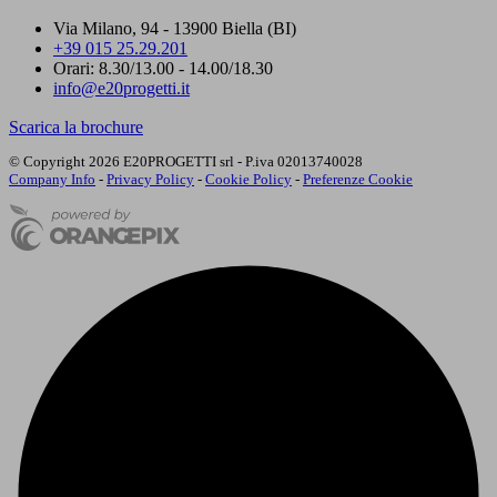
Via Milano, 94 - 13900 Biella (BI)
+39 015 25.29.201
Orari: 8.30/13.00 - 14.00/18.30
info@e20progetti.it
Scarica la brochure
© Copyright 2026 E20PROGETTI srl - P.iva 02013740028
Company Info
-
Privacy Policy
-
Cookie Policy
-
Preferenze Cookie