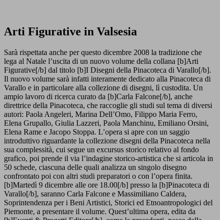
Arti Figurative in Valsesia
Sarà rispettata anche per questo dicembre 2008 la tradizione che
lega al Natale l’uscita di un nuovo volume della collana [b]Arti
Figurative[/b] dal titolo [b]I Disegni della Pinacoteca di Varallo[/b].
Il nuovo volume sarà infatti interamente dedicato alla Pinacoteca di
Varallo e in particolare alla collezione di disegni, lì custodita. Un
ampio lavoro di ricerca curato da [b]Carla Falcone[/b], anche
direttrice della Pinacoteca, che raccoglie gli studi sul tema di diversi
autori: Paola Angeleri, Marina Dell’Omo, Filippo Maria Ferro,
Elena Grupallo, Giulia Lazzeri, Paola Manchinu, Emiliano Orsini,
Elena Rame e Jacopo Stoppa. L’opera si apre con un saggio
introduttivo riguardante la collezione disegni della Pinacoteca nella
sua complessità, cui segue un excursus storico relativo al fondo
grafico, poi prende il via l’indagine storico-artistica che si articola in
50 schede, ciascuna delle quali analizza un singolo disegno
confrontato poi con altri studi preparatori o con l’opera finita.
[b]Martedì 9 dicembre alle ore 18.00[/b] presso la [b]Pinacoteca di
Varallo[/b], saranno Carla Falcone e Massimiliano Caldera,
Soprintendenza per i Beni Artistici, Storici ed Etnoantropologici del
Piemonte, a presentare il volume. Quest’ultima opera, edita da