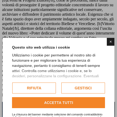
[b]Eventi & Progetti Editore[/b], come le precedenti, nasce dalla
volontà di proseguire il progetto editoriale concentrando il lavoro su
alcune istituzioni particolarmente significative nel conservare,
archiviare e diffondere il patrimonio artistico locale. Esigenza che si
è fatta spazio dopo aver ampiamente indagato, secolo per secolo, gli
aspetti artistici e storici del territorio Biellese e Vercellese. [b]Vittorio
Natale[/b], direttore della collana editoriale, argomenta così l’uscita
del nuovo libro: «Poter dedicare il volume di quest’anno interamente
alla Valsesia e al suo principale museo mi sembra un fatto
×
particolarmente degno di nota. I temi trattati nei volumi precedenti,
hanno focalizzato l’attenzione su Biellese e Vercellese, lasciando di
Questo sito web utilizza i cookie
conseguenza sullo sfondo una zona come la Valsesia nonostante a
Utilizziamo i cookie per permettere al nostro sito di
partire dalla fine del Quattrocento, essa avesse assunto una
funzionare e per migliorare la tua esperienza di
caratterizzazione tanto forte da risultare spesso determinante. Questa
navigazione, pertanto ti consigliamo di tenerli sempre
valle ricchissima di testimonianze figurative, meritava iniziative
editoriali autonome, come quella, appunto, che oggi vede la luce».
attivi. Controlla come utilizziamo i cookie e, se lo
Quest’operazione è stata possibile in primo luogo grazie alla
desideri, personalizzane la configurazione. Eventuali
sensibilità di [b]Biverbanca[/b] verso il territorio e verso l’arte, il suo
cookie di profilazione o commerciali verranno utilizzati
sostegno è infatti fondamentale per la realizzazione del progetto
esclusivamente previa acquisizione del consenso
RIFIUTA
GESTISCI
stesso. Il volume sarà in vendita a partire dal mese di dicembre del
dell'utente.
prossimo anno.
Consulta l'informativa cookie completa.
ACCETTA TUTTI
Hai bisogno di maggiori informazioni sui
nostri prodotti o servizi?
La chiusura del banner mediante selezione del comando contraddistinto