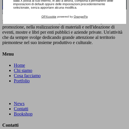
dalla X posta al suo interno, in alto a destra, comporta il permanere delle
impostazioni di default oppure delle impostazioni precedentemente
Contattaci subito!
selezionate, senza apportare alcuna modifica.
OPXcookie
powered by
OrangePix
Dal 1992
E20PROGETTI
è specializzata nelle strategie di
promozione, nella realizzazione di materiali e nell'ideazione di
eventi, mostre e libri per enti pubblici e aziende private. Un'attività
che da sempre svolge dedicando grande attenzione al territorio
piemontese nel suo insieme produttivo e culturale.
Menu
Home
Chi siamo
Cosa facciamo
Portfolio
News
Contatti
Bookshop
Contatti