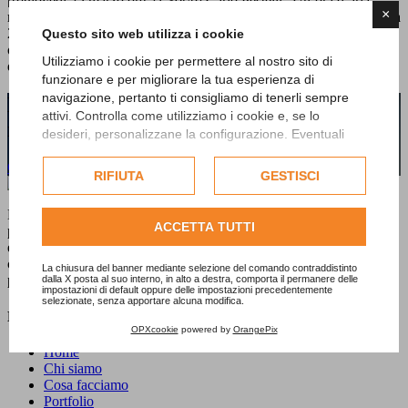
[b]giovedì 25 marzo ore 21.30[/b] Carlo Pestelli “Un’ora d’aria”
×
reading + concerto acustico con Alex Gariazzo & ospiti [b]domenica
28 marzo ore 18.00[/b] apeJazz - jazz acustico all’ora dell’aperitivo
Questo sito web utilizza i cookie
orari: feriali 18,00-1,00 / sabato, domenica e festivi 10,00 -1,00 info:
Utilizziamo i cookie per permettere al nostro sito di
davide 320 8393230 • fabrizio 335 5945235 • www.babel-babel.it
funzionare e per migliorare la tua esperienza di
navigazione, pertanto ti consigliamo di tenerli sempre
Hai bisogno di maggiori informazioni sui
attivi. Controlla come utilizziamo i cookie e, se lo
nostri prodotti o servizi?
desideri, personalizzane la configurazione. Eventuali
cookie di profilazione o commerciali verranno utilizzati
Contattaci subito!
esclusivamente previa acquisizione del consenso
RIFIUTA
GESTISCI
dell'utente.
Dal 1992
E20PROGETTI
è specializzata nelle strategie di
Consulta l'informativa cookie completa.
ACCETTA TUTTI
promozione, nella realizzazione di materiali e nell'ideazione di
eventi, mostre e libri per enti pubblici e aziende private. Un'attività
che da sempre svolge dedicando grande attenzione al territorio
La chiusura del banner mediante selezione del comando contraddistinto
piemontese nel suo insieme produttivo e culturale.
dalla X posta al suo interno, in alto a destra, comporta il permanere delle
impostazioni di default oppure delle impostazioni precedentemente
selezionate, senza apportare alcuna modifica.
Menu
OPXcookie
powered by
OrangePix
Home
Chi siamo
Cosa facciamo
Portfolio