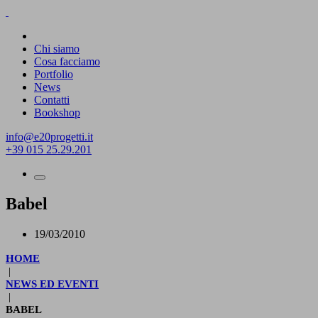
Chi siamo
Cosa facciamo
Portfolio
News
Contatti
Bookshop
info@e20progetti.it
+39 015 25.29.201
Babel
19/03/2010
HOME
|
NEWS ED EVENTI
|
BABEL