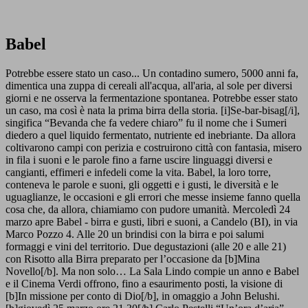
Babel
Potrebbe essere stato un caso... Un contadino sumero, 5000 anni fa,
dimentica una zuppa di cereali all'acqua, all'aria, al sole per diversi
giorni e ne osserva la fermentazione spontanea. Potrebbe esser stato
un caso, ma così è nata la prima birra della storia. [i]Se-bar-bisag[/i],
singifica “Bevanda che fa vedere chiaro” fu il nome che i Sumeri
diedero a quel liquido fermentato, nutriente ed inebriante. Da allora
coltivarono campi con perizia e costruirono città con fantasia, misero
in fila i suoni e le parole fino a farne uscire linguaggi diversi e
cangianti, effimeri e infedeli come la vita. Babel, la loro torre,
conteneva le parole e suoni, gli oggetti e i gusti, le diversità e le
uguaglianze, le occasioni e gli errori che messe insieme fanno quella
cosa che, da allora, chiamiamo con pudore umanità. Mercoledì 24
marzo apre Babel - birra e gusti, libri e suoni, a Candelo (BI), in via
Marco Pozzo 4. Alle 20 un brindisi con la birra e poi salumi
formaggi e vini del territorio. Due degustazioni (alle 20 e alle 21)
con Risotto alla Birra preparato per l’occasione da [b]Mina
Novello[/b]. Ma non solo… La Sala Lindo compie un anno e Babel
e il Cinema Verdi offrono, fino a esaurimento posti, la visione di
[b]In missione per conto di Dio[/b], in omaggio a John Belushi.