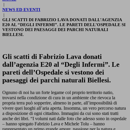
|
NEWS ED EVENTI
|
GLI SCATTI DI FABRIZIO LAVA DONATI DALL’AGENZIA
E20 AL “DEGLI INFERMI”. LE PARETI DELL’OSPEDALE SI
VESTONO DEI PAESAGGI DEI PARCHI NATURALI
BIELLESI.
Gli scatti di Fabrizio Lava donati
dall’agenzia E20 al “Degli Infermi”. Le
pareti dell’Ospedale si vestono dei
paesaggi dei parchi naturali Biellesi.
Ognuno di noi ha un forte legame col proprio territorio natio,
trovarsi nella condizione di cura in un ambiente che rievoca la
propria terra può sopperire, almeno in parte, all’impossibilità di
vivere quei luoghi all’aria aperta. Insomma, un vero percorso natura
a disposizione di ogni cittadino. Immagini da cui sono stati tratti
anche dei libri. “I volumi nati dalle foto che adesso sono in ospedale
– hanno spiegato Fabrizio Lava e Michele Tolu – hanno
rappresentato un primo grande amore, passione per la natura e