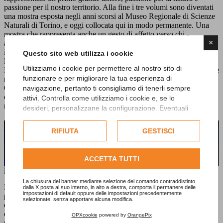
passione per il nostro territorio. Alla fine i tre volumi sono diventati
una mostra esposta negli anni scorsi al Museo Regionale di Scienze
Naturali di Torino, e oggi collocata qui in modo permanente. Una
mostra che rappresenta anche un gesto di affetto verso chi -
×
all’interno del nosocomio cittadino - può aver bisogno per qualche
istante di far evadere il suo pensiero verso orizzonti che calmano
Questo sito web utilizza i cookie
l’animo e innalzano lo spirito, come forse solo la natura sa fare.
Utilizziamo i cookie per permettere al nostro sito di
Ringraziamo l’Amministrazione che ha accettato la nostra proposta e
funzionare e per migliorare la tua esperienza di
ringraziamo i medici che hanno voluto accoglierla nel loro reparto.
Ci auguriamo possa essere meta di visita anche solo per lasciar
navigazione, pertanto ti consigliamo di tenerli sempre
correre lo sguardo verso luoghi sereni e riposanti come quello della
attivi. Controlla come utilizziamo i cookie e, se lo
nostra Baraggia, della nostra Bessa e della nostra Burcina”.
desideri, personalizzane la configurazione. Eventuali
cookie di profilazione o commerciali verranno utilizzati
Hai bisogno di maggiori informazioni sui
esclusivamente previa acquisizione del consenso
RIFIUTA
GESTISCI
dell'utente.
nostri prodotti o servizi?
Consulta l'informativa cookie completa.
ACCETTA TUTTI
Contattaci subito!
La chiusura del banner mediante selezione del comando contraddistinto
Dal 1992
E20PROGETTI
è specializzata nelle strategie di
dalla X posta al suo interno, in alto a destra, comporta il permanere delle
impostazioni di default oppure delle impostazioni precedentemente
promozione, nella realizzazione di materiali e nell'ideazione di
selezionate, senza apportare alcuna modifica.
eventi, mostre e libri per enti pubblici e aziende private. Un'attività
che da sempre svolge dedicando grande attenzione al territorio
OPXcookie
powered by
OrangePix
piemontese nel suo insieme produttivo e culturale.