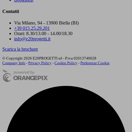
Contatti
Via Milano, 94 - 13900 Biella (BI)
+39 015 25.29.201
Orari: 8.30/13.00 - 14.00/18.30
info@e20progetti.it
Scarica la brochure
© Copyright 2026 E20PROGETTI srl - P.iva 02013740028
Company Info
-
Privacy Policy
-
Cookie Policy
-
Preferenze Cookie