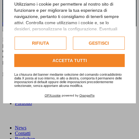
Hai bisogno di maggiori informazioni sui
Utilizziamo i cookie per permettere al nostro sito di
nostri prodotti o servizi?
funzionare e per migliorare la tua esperienza di
navigazione, pertanto ti consigliamo di tenerli sempre
attivi. Controlla come utilizziamo i cookie e, se lo
Contattaci subito!
desideri, personalizzane la configurazione. Eventuali
cookie di profilazione o commerciali verranno utilizzati
Dal 1992
E20PROGETTI
è specializzata nelle strategie di
esclusivamente previa acquisizione del consenso
RIFIUTA
GESTISCI
promozione, nella realizzazione di materiali e nell'ideazione di
dell'utente.
eventi, mostre e libri per enti pubblici e aziende private. Un'attività
che da sempre svolge dedicando grande attenzione al territorio
Consulta l'informativa cookie completa.
ACCETTA TUTTI
piemontese nel suo insieme produttivo e culturale.
Menu
La chiusura del banner mediante selezione del comando contraddistinto
dalla X posta al suo interno, in alto a destra, comporta il permanere delle
impostazioni di default oppure delle impostazioni precedentemente
selezionate, senza apportare alcuna modifica.
Home
Chi siamo
OPXcookie
powered by
OrangePix
Cosa facciamo
Portfolio
News
Contatti
Bookshop