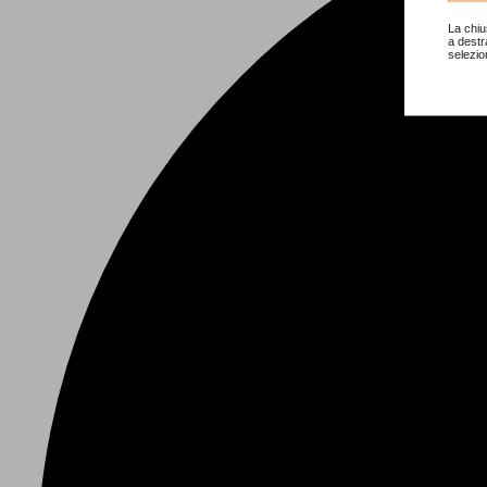
La chiu
a destr
selezio