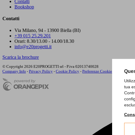
Contatti
Bookshop
Contatti
Via Milano, 94 - 13900 Biella (BI)
+39 015 25.29.201
Orari: 8.30/13.00 - 14.00/18.30
info@e20progetti.it
Scarica la brochure
© Copyright 2026 E20PROGETTI srl - P.iva 02013740028
Ques
Company Info
-
Privacy Policy
-
Cookie Policy
-
Preferenze Cookie
Utili
tua e
Contr
confi
esclu
Consu