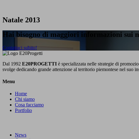
Natale 2013
Hai bisogno di maggiori informazioni sui no
Contattaci subito!
Dal 1992
E20PROGETTI
è specializzata nelle strategie di promozion
svolge dedicando grande attenzione al territorio piemontese nel suo in
Menu
Home
Chi siamo
Cosa facciamo
Portfolio
News