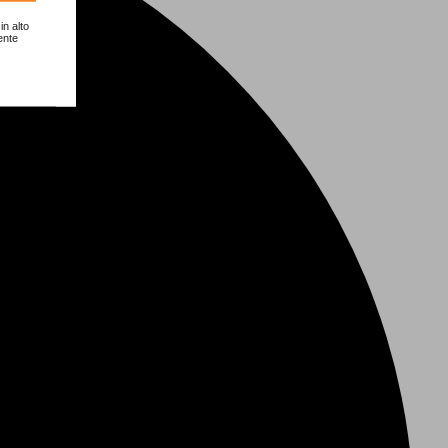
in alto
ente