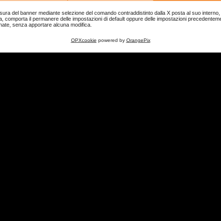
sura del banner mediante selezione del comando contraddistinto dalla X posta al suo interno, 
a, comporta il permanere delle impostazioni di default oppure delle impostazioni precedentem
nate, senza apportare alcuna modifica.
OPXcookie
powered by
OrangePix