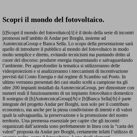
Scopri il mondo del fotovoltaico.
[i]Scopri il mondo del fotovoltaico[/i] è il titolo della serie di incontri
promossi nell’ambito di Andar per Borghi, insieme ad
AutotecnicaGroup e Banca Sella. Lo scopo della presentazione sarà
quello di introdurre il pubblico al mondo del fotovoltaico in modo
molto semplice e diretto, evitando tecnicismi ma puntando dritto al
cuore del discorso: produrre energia risparmiando e salvaguardando
l’ambiente. Per approfondire la tematica si utilizzeranno delle
videoproiezioni e si analizzeranno i meccanismi di incentivazione
previsti dal Conto Energia e dal regime di Scambio sul Posto. In
ultimo verranno presentati dei casi studio scelti a campione tra gli
oltre 200 impianti installati da AutotecnicaGroup, per dimostrare con
numeri reali il funzionamento di un impianto fotovoltaico domestico
Il sostegno di [b]AutotecnicaGroup[/b] e [b]Banca Sella[/b] è parte
integrate del progetto Andar per Borghi, non solo per il contributo
economico, ma anche per la piena condivisione di intenti e di valori
quali la salvaguardia, la preservazione e la promozione del nostro
territorio. Una premessa essenziale per capire che gli incontri
organizzati dall’azienda sono perfettamente in linea con la “carta dei
valori” proposta da Andar per Borghi, certamente infatti l’utilizzo di