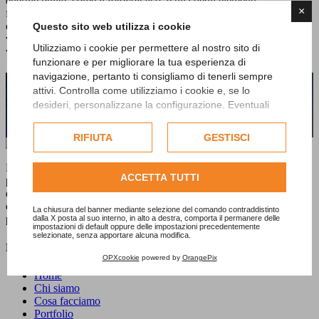
energie pulite, come il fotovoltaico, è una degli elementi
×
fondamentali nella tutela del patrimonio naturalistico, e di
conseguenza di quello culturale. Info: AutotecnicaGroup Numero
Questo sito web utilizza i cookie
verde 800 144 936 autotecnica@autotecnicagroup.it
Utilizziamo i cookie per permettere al nostro sito di
www.autotecnicagroup.it
funzionare e per migliorare la tua esperienza di
navigazione, pertanto ti consigliamo di tenerli sempre
Hai bisogno di maggiori informazioni sui
attivi. Controlla come utilizziamo i cookie e, se lo
nostri prodotti o servizi?
desideri, personalizzane la configurazione. Eventuali
cookie di profilazione o commerciali verranno utilizzati
Contattaci subito!
esclusivamente previa acquisizione del consenso
RIFIUTA
GESTISCI
dell'utente.
Dal 1992
E20PROGETTI
è specializzata nelle strategie di
Consulta l'informativa cookie completa.
ACCETTA TUTTI
promozione, nella realizzazione di materiali e nell'ideazione di
eventi, mostre e libri per enti pubblici e aziende private. Un'attività
che da sempre svolge dedicando grande attenzione al territorio
La chiusura del banner mediante selezione del comando contraddistinto
piemontese nel suo insieme produttivo e culturale.
dalla X posta al suo interno, in alto a destra, comporta il permanere delle
impostazioni di default oppure delle impostazioni precedentemente
selezionate, senza apportare alcuna modifica.
Menu
OPXcookie
powered by
OrangePix
Home
Chi siamo
Cosa facciamo
Portfolio