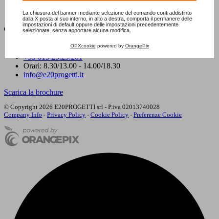
Contatti
Bookshop
La chiusura del banner mediante selezione del comando contraddistinto
dalla X posta al suo interno, in alto a destra, comporta il permanere delle
impostazioni di default oppure delle impostazioni precedentemente
Contatti
selezionate, senza apportare alcuna modifica.
OPXcookie
powered by
OrangePix
Via Milano, 94 - 13900 Biella (BI)
+39 015 25.29.201
Orari: 8.30/13.00 - 14.00/18.30
info@e20progetti.it
Scarica la brochure
© Copyright 2026 E20PROGETTI srl - P.iva 02013740028
Company Info
-
Privacy Policy
-
Cookie Policy
-
Preferenze Cookie