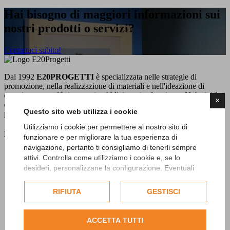
Hai bisogno di maggiori informazioni sui
nostri prodotti o servizi?
Contattaci subito!
Dal 1992
E20PROGETTI
è specializzata nelle strategie di
promozione, nella realizzazione di materiali e nell'ideazione di
eventi, mostre e libri per enti pubblici e aziende private. Un'attività
×
che da sempre svolge dedicando grande attenzione al territorio
Questo sito web utilizza i cookie
piemontese nel suo insieme produttivo e culturale.
Utilizziamo i cookie per permettere al nostro sito di
Menu
funzionare e per migliorare la tua esperienza di
navigazione, pertanto ti consigliamo di tenerli sempre
Home
attivi. Controlla come utilizziamo i cookie e, se lo
Chi siamo
desideri, personalizzane la configurazione. Eventuali
Cosa facciamo
cookie di profilazione o commerciali verranno utilizzati
Portfolio
esclusivamente previa acquisizione del consenso
RIFIUTA
GESTISCI
dell'utente.
Consulta l'informativa cookie completa.
ACCETTA TUTTI
News