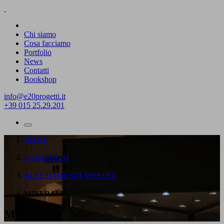
Chi siamo
Cosa facciamo
Portfolio
News
Contatti
Bookshop
info@e20progetti.it
+39 015 25.29.201
HOME
|
PORTFOLIO
|
ALLESTIMENTI MOSTRE
|
MINERALIA
Mineralia