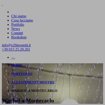
Chi siamo
Cosa facciamo
Portfolio
News
Contatti
Bookshop
info@e20progetti.it
+39 015 25.29.201
HOME
|
PORTFOLIO
|
ALLESTIMENTI MOSTRE
|
WARHOL A MONTECARLO
Warhol a Montecarlo