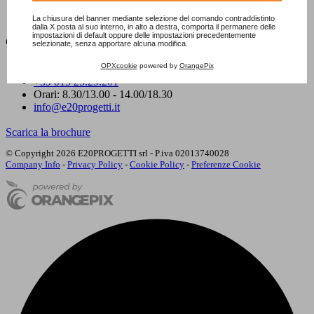
Contatti
Bookshop
La chiusura del banner mediante selezione del comando contraddistinto
dalla X posta al suo interno, in alto a destra, comporta il permanere delle
impostazioni di default oppure delle impostazioni precedentemente
Contatti
selezionate, senza apportare alcuna modifica.
OPXcookie
powered by
OrangePix
Via Milano, 94 - 13900 Biella (BI)
+39 015 25.29.201
Orari: 8.30/13.00 - 14.00/18.30
info@e20progetti.it
Scarica la brochure
© Copyright 2026 E20PROGETTI srl - P.iva 02013740028
Company Info
-
Privacy Policy
-
Cookie Policy
-
Preferenze Cookie