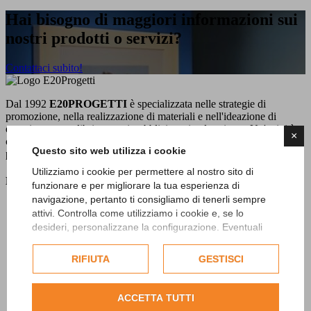
Hai bisogno di maggiori informazioni sui
nostri prodotti o servizi?
Contattaci subito!
Dal 1992
E20PROGETTI
è specializzata nelle strategie di
promozione, nella realizzazione di materiali e nell'ideazione di
eventi, mostre e libri per enti pubblici e aziende private. Un'attività
×
che da sempre svolge dedicando grande attenzione al territorio
Questo sito web utilizza i cookie
piemontese nel suo insieme produttivo e culturale.
Utilizziamo i cookie per permettere al nostro sito di
Menu
funzionare e per migliorare la tua esperienza di
navigazione, pertanto ti consigliamo di tenerli sempre
Home
attivi. Controlla come utilizziamo i cookie e, se lo
Chi siamo
desideri, personalizzane la configurazione. Eventuali
Cosa facciamo
cookie di profilazione o commerciali verranno utilizzati
Portfolio
esclusivamente previa acquisizione del consenso
RIFIUTA
GESTISCI
dell'utente.
Consulta l'informativa cookie completa.
ACCETTA TUTTI
News