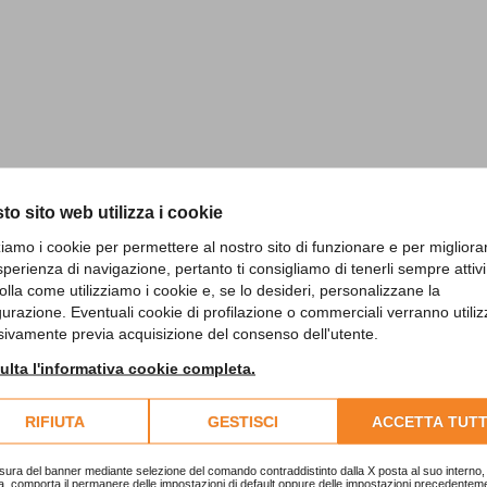
to sito web utilizza i cookie
zziamo i cookie per permettere al nostro sito di funzionare e per migliora
sperienza di navigazione, pertanto ti consigliamo di tenerli sempre attivi
olla come utilizziamo i cookie e, se lo desideri, personalizzane la
gurazione. Eventuali cookie di profilazione o commerciali verranno utiliz
sivamente previa acquisizione del consenso dell'utente.
lta l'informativa cookie completa.
RIFIUTA
GESTISCI
ACCETTA TUTT
sura del banner mediante selezione del comando contraddistinto dalla X posta al suo interno, 
a, comporta il permanere delle impostazioni di default oppure delle impostazioni precedentem