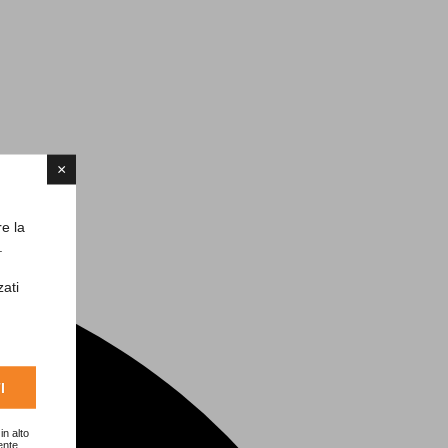
×
re la
.
zati
I
in alto
ente