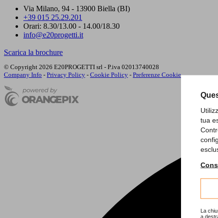
Via Milano, 94 - 13900 Biella (BI)
+39 015 25.29.201
Orari: 8.30/13.00 - 14.00/18.30
info@e20progetti.it
Scarica la brochure
© Copyright 2026 E20PROGETTI srl - P.iva 02013740028
Company Info
-
Privacy Policy
-
Cookie Policy
-
Preferenze Cookie
Ques
Utili
tua e
Contr
confi
esclu
Consu
La chiu
a destr