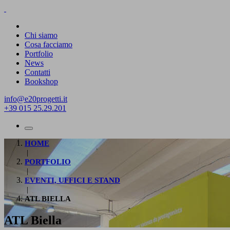
Chi siamo
Cosa facciamo
Portfolio
News
Contatti
Bookshop
info@e20progetti.it
+39 015 25.29.201
HOME
|
PORTFOLIO
|
EVENTI, UFFICI E STAND
|
ATL BIELLA
ATL Biella