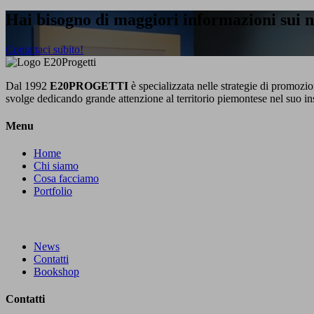
Hai bisogno di maggiori informazioni sui no
Contattaci subito!
Dal 1992
E20PROGETTI
è specializzata nelle strategie di promozion
svolge dedicando grande attenzione al territorio piemontese nel suo in
Menu
Home
Chi siamo
Cosa facciamo
Portfolio
News
Contatti
Bookshop
Contatti