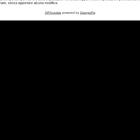
nate, senza apportare alcuna modifica.
OPXcookie
powered by
OrangePix