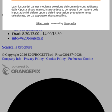
Contatti
Bookshop
La chiusura del banner mediante selezione del comando contraddistinto
dalla X posta al suo interno, in alto a destra, comporta il permanere delle
impostazioni di default oppure delle impostazioni precedentemente
Contatti
selezionate, senza apportare alcuna modifica.
OPXcookie
powered by
OrangePix
Via Milano, 94 - 13900 Biella (BI)
+39 015 25.29.201
Orari: 8.30/13.00 - 14.00/18.30
info@e20progetti.it
Scarica la brochure
© Copyright 2026 E20PROGETTI srl - P.iva 02013740028
Company Info
-
Privacy Policy
-
Cookie Policy
-
Preferenze Cookie