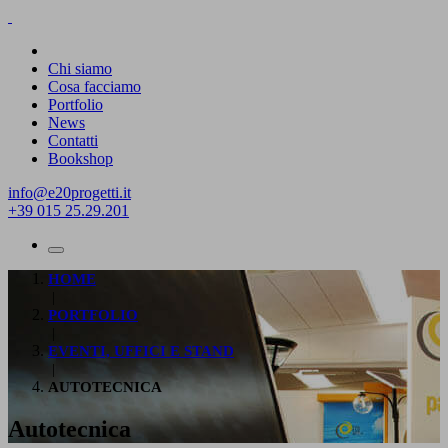
Chi siamo
Cosa facciamo
Portfolio
News
Contatti
Bookshop
info@e20progetti.it
+39 015 25.29.201
HOME
|
PORTFOLIO
|
EVENTI, UFFICI E STAND
|
AUTOTECNICA
Autotecnica