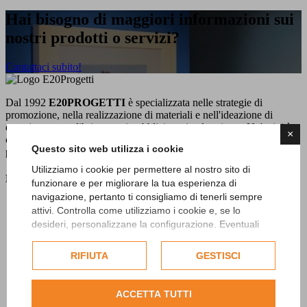
Hai bisogno di maggiori informazioni sui
nostri prodotti o servizi?
Contattaci subito!
Dal 1992
E20PROGETTI
è specializzata nelle strategie di
promozione, nella realizzazione di materiali e nell'ideazione di
eventi, mostre e libri per enti pubblici e aziende private. Un'attività
×
che da sempre svolge dedicando grande attenzione al territorio
Questo sito web utilizza i cookie
piemontese nel suo insieme produttivo e culturale.
Utilizziamo i cookie per permettere al nostro sito di
Menu
funzionare e per migliorare la tua esperienza di
navigazione, pertanto ti consigliamo di tenerli sempre
Home
attivi. Controlla come utilizziamo i cookie e, se lo
Chi siamo
desideri, personalizzane la configurazione. Eventuali
Cosa facciamo
cookie di profilazione o commerciali verranno utilizzati
Portfolio
esclusivamente previa acquisizione del consenso
RIFIUTA
GESTISCI
dell'utente.
Consulta l'informativa cookie completa.
ACCETTA TUTTI
News